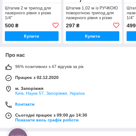
Штатив 2 м трипод для
Штатив 1,02 м із РУЧКОЮ
Штат
лазерного рівня з різзю
поворотною трипод для
лазе
1/4"
лазерного рівня з різзю
1/4"
1/4"
500
297
499
₴
₴
Купити
Купити
Про нас
96% позитивних з 47 відгуків за рік
Працює з 02.12.2020
м. Запоріжжя
Київ, Науки 57, Запоріжжя, Україна
Контакти
Сьогодні працює з 09:00 до 14:30
Показати весь графік роботи