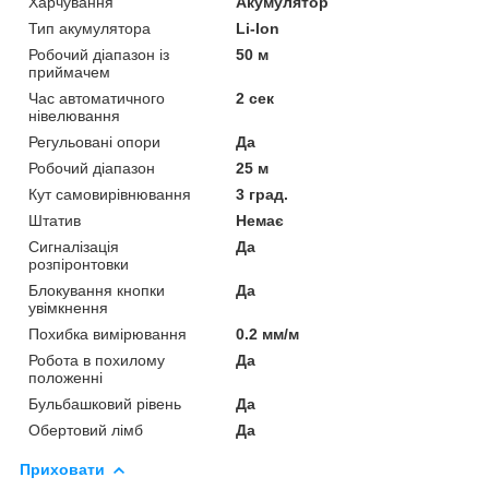
Харчування
Акумулятор
Тип акумулятора
Li-Ion
Робочий діапазон із
50 м
приймачем
Час автоматичного
2 сек
нівелювання
Регульовані опори
Да
Робочий діапазон
25 м
Кут самовирівнювання
3 град.
Штатив
Немає
Сигналізація
Да
розпіронтовки
Блокування кнопки
Да
увімкнення
Похибка вимірювання
0.2 мм/м
Робота в похилому
Да
положенні
Бульбашковий рівень
Да
Обертовий лімб
Да
Приховати