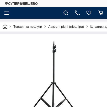
💸СУПЕР🤑ДЕШЕВО
Товари та послуги
Лазерні рівні (нівеліри)
Штативи дл