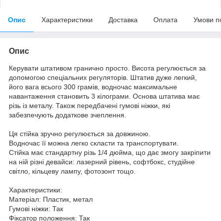
Опис
Характеристики
Доставка
Оплата
Умови п
Опис
Керувати штативом гранично просто. Висота регулюється за
допомогою спеціальних регуляторів. Штатив дуже легкий,
його вага всього 300 грамів, водночас максимальне
навантаження становить 3 кілограми. Основа штатива має
різь із металу. Також передбачені гумові ніжки, які
забезпечують додаткове зчеплення.
Ця стійка зручно регулюється за довжиною.
Водночас її можна легко скласти та транспортувати.
Стійка має стандартну різь 1/4 дюйма, що дає змогу закріпити
на ній різні девайси: лазерний рівень, софтбокс, студійне
світло, кільцеву лампу, фотозонт тощо.
Характеристики:
Матеріал: Пластик, метал
Гумові ніжки: Так
Фіксатор положення: Так