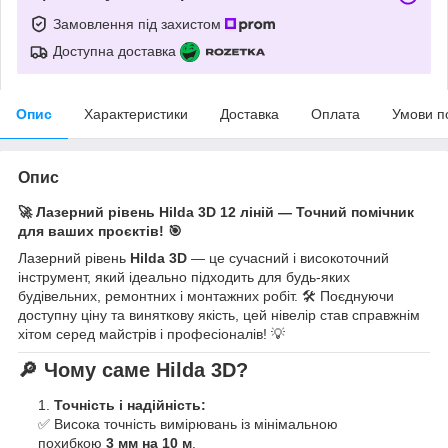
Замовлення під захистом
Доступна доставка
Опис
Характеристики
Доставка
Оплата
Умови п
Опис
🚀 Лазерний рівень Hilda 3D 12 ліній — Точний помічник
для ваших проєктів! 🎯
Лазерний рівень
Hilda 3D
— це сучасний і високоточний
інструмент, який ідеально підходить для будь-яких
будівельних, ремонтних і монтажних робіт. 🛠️ Поєднуючи
доступну ціну та виняткову якість, цей нівелір став справжнім
хітом серед майстрів і професіоналів! 💡
🔎
Чому саме Hilda 3D?
Точність і надійність:
✅ Висока точність вимірювань із мінімальною
похибкою
3 мм на 10 м
.