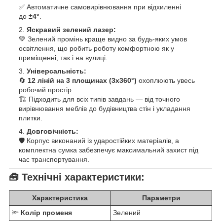
✅ Автоматичне самовирівнювання при відхиленні
до
±4°
.
Яскравий зелений лазер:
💚 Зелений промінь краще видно за будь-яких умов
освітлення, що робить роботу комфортною як у
приміщенні, так і на вулиці.
Універсальність:
🔄
12 ліній на 3 площинах (3x360°)
охоплюють увесь
робочий простір.
🏗️ Підходить для всіх типів завдань — від точного
вирівнювання меблів до будівництва стін і укладання
плитки.
Довговічність:
🛡️ Корпус виконаний із ударостійких матеріалів, а
комплектна сумка забезпечує максимальний захист під
час транспортування.
🧰
Технічні характеристики:
Характеристика
Параметри
🔦
Колір променя
Зелений