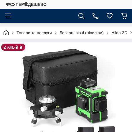
💸СУПЕР🤑ДЕШЕВО
Товари та послуги
Лазерні рівні (нівеліри)
Hilda 3D
2 АКБ🔋🔋