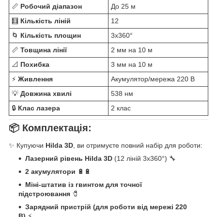
📏
Робочий діапазон
До 25 м
🧮
Кількість ліній
12
🌀
Кількість площин
3x360°
📏
Товщина лінії
2 мм на 10 м
📐
Похибка
3 мм на 10 м
⚡
Живлення
Акумулятор/мережа 220 В
💡
Довжина хвилі
538 нм
🔒
Клас лазера
2 клас
📦
Комплектація:
✨ Купуючи
Hilda 3D
, ви отримуєте повний набір для роботи:
Лазерний рівень Hilda 3D
(12 ліній 3x360°) 🔧
2 акумулятори
🔋🔋
Міні-штатив із гвинтом для точної
підстроювання
🧷
Зарядний пристрій (для роботи від мережі 220
В)
⚡