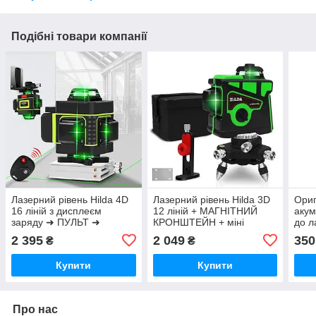
Подібні товари компанії
Лазерний рівень Hilda 4D
Лазерний рівень Hilda 3D
Ориг
16 ліній з дисплеєм
12 ліній + МАГНІТНИЙ
акум
заряду ➜ ПУЛЬТ ➜
КРОНШТЕЙН + міні
до л
Зелений промень
ТРИНОГА ☀ ЗЕЛЕНИЙ
3D
2 395
2 049
350
₴
₴
ПРОМІНЬ ☀
Купити
Купити
Про нас