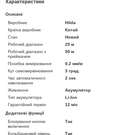
Характеристики
Основні
Виробник
Hilda
Країна виробник
Китай
Стан
Новий
Робочий діапазон
25 м
Робочий діапазон з
50 м
приймачем
Похибка вимірювання
0.2 мм/м
Кут самовирівнювання
3 град.
Час автоматичного
2 сек
нівелювання
Живлення
Акумулятор
Тип акумулятора
Li-Ion
Гарантійний термін
12 міс
Додаткові функції
Блокування кнопки
Так
включення
Бульбашковий рівень
Так