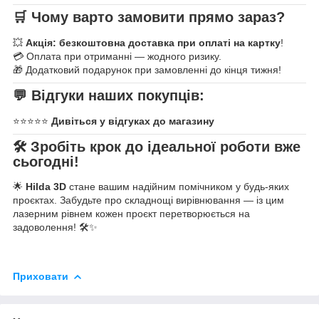
🛒
Чому варто замовити прямо зараз?
💥
Акція: безкоштовна доставка при оплаті на картку
!
💳 Оплата при отриманні — жодного ризику.
🎁 Додатковий подарунок при замовленні до кінця тижня!
💬
Відгуки наших покупців:
⭐⭐⭐⭐⭐
Дивіться у відгуках до магазину
🛠️
Зробіть крок до ідеальної роботи вже
сьогодні!
🌟
Hilda 3D
стане вашим надійним помічником у будь-яких
проєктах. Забудьте про складнощі вирівнювання — із цим
лазерним рівнем кожен проєкт перетворюється на
задоволення! 🛠️✨
Приховати