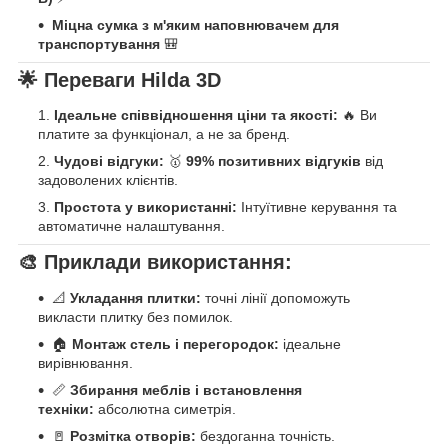
Міцна сумка з м'яким наповнювачем для
транспортування
🎒
🌟
Переваги Hilda 3D
Ідеальне співвідношення ціни та якості:
🔥 Ви
платите за функціонал, а не за бренд.
Чудові відгуки:
🥇
99% позитивних відгуків
від
задоволених клієнтів.
Простота у використанні:
Інтуїтивне керування та
автоматичне налаштування.
🎨
Приклади використання:
📐
Укладання плитки:
точні лінії допоможуть
викласти плитку без помилок.
🏠
Монтаж стель і перегородок:
ідеальне
вирівнювання.
📏
Збирання меблів і встановлення
техніки:
абсолютна симетрія.
🚪
Розмітка отворів:
бездоганна точність.