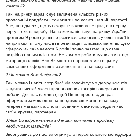
компанії?
Так, на ринку зараз існує величезна кількість різних
пропозицій придбати неомагниты по досить низькій вартості.
Але, погодьтеся, що тут скоріше важлива не ціна, а в першу
чергу – якість виробу. Наша компанія існує на ринку України
протягом 9 років і успішно розвиває свій бізнес у більш ніж 15
напрямках, в тому числі і в реалізації польських магнітів. Цією
сферою ми займаємося 6 років і точно знаємо, що саме
потрібно нашим клієнтам. Не хочемо робити гучних заяв, що
ми краще за всіх. Але Ви можете переконатися в цьому
самостійно, оформивши замовлення на нашому сайті.
2.
Чи можна Вам довіряти?
Так, можна і навіть потрібно! Ми завойовуємо довіру клієнтів
завдяки високій якості пропонованих товарів і оперативної
роботи. Для нас важливо, щоб Ви не просто один раз
оформили замовлення на неодимовий магніт в нашому
інтернет магазині, а стали постійним клієнтом, радили нас
своїм друзям, партнерам.
3.
Чим Ви відрізняєтеся від інших компаній з продажу
неодимових магнітів?
Звернувшись до нас, ви отримуєте персонального менеджера