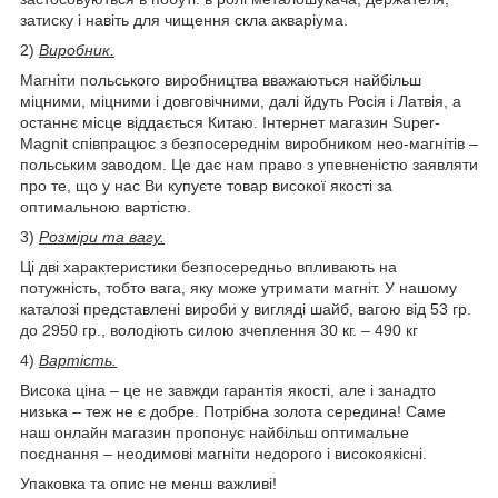
затиску і навіть для чищення скла акваріума.
2)
Виробник.
Магніти польського виробництва вважаються найбільш
міцними, міцними і довговічними, далі йдуть Росія і Латвія, а
останнє місце віддається Китаю. Інтернет магазин Super-
Magnit співпрацює з безпосереднім виробником нео-магнітів –
польським заводом. Це дає нам право з упевненістю заявляти
про те, що у нас Ви купуєте товар високої якості за
оптимальною вартістю.
3)
Розміри та вагу.
Ці дві характеристики безпосередньо впливають на
потужність, тобто вага, яку може утримати магніт. У нашому
каталозі представлені вироби у вигляді шайб, вагою від 53 гр.
до 2950 гр., володіють силою зчеплення 30 кг. – 490 кг
4)
Вартість.
Висока ціна – це не завжди гарантія якості, але і занадто
низька – теж не є добре. Потрібна золота середина! Саме
наш онлайн магазин пропонує найбільш оптимальне
поєднання – неодимові магніти недорого і високоякісні.
Упаковка та опис не менш важливі!