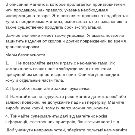
В описании магнитов, которое прилагается производителем
или продавцом, как правило, указана необходимая
информация о товаре. Это позволяет правильно подобрать и
купить неодимовые магниты, использовать по назначению, а
также существенно продлить срок эксплуатации.
Важное значение имеет также упаковка. Упаковка позволяет
защитить изделия от сколов и других повреждений во время
транспортировки.
Меры безопасности.
1. Не позволяйте детям играть с нео-магнитами. Их
компактность вводит нас в заблуждение в отношении
присущей им мощности сцепления. Они могут повредить
кожу и отдельные части тела.
2. При роботі надягайте захисні рукавички.
3. Намагайтеся не відпускати різко магніти до металевої або
залізної поверхні, не допускайте падінь і перегріву. Магнітні
вироби дуже крихкі, тому їх легко можна пошкодити.
4. Тримайте супермагниты далі від магнітних носіїв
інформації, електронних пристроїв, банківських карт і т. д.
Щоб уникнути неприємностей, зберігати польські нео-магніти