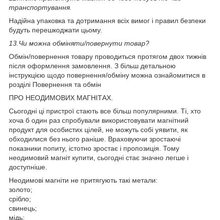
транспортування.
Надійна упаковка та дотримання всіх вимог і правил безпеки
будуть перешкоджати цьому.
13.
Чи можна обміняти/повернути товар?
Обмін/повернення товару проводиться протягом двох тижнів
після оформлення замовлення. З більш детальною
інструкцією щодо повернення/обміну можна ознайомитися в
розділі Повернення та обмін
ПРО НЕОДИМОВИХ МАГНІТАХ.
Сьогодні ці пристрої стають все більш популярними. Ті, хто
хоча б один раз спробували використовувати магнітний
продукт для особистих цілей, не можуть собі уявити, як
обходилися без нього раніше. Враховуючи зростаючі
показники попиту, істотно зростає і пропозиція. Тому
неодимовий магніт купити, сьогодні стає значно легше і
доступніше.
Неодимові магніти не притягують такі метали:
золото;
срібло;
свинець;
мідь;