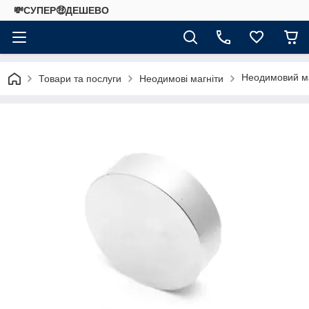
💸СУПЕР🤑ДЕШЕВО
Неодимовий ма
Товари та послуги
Неодимові магніти