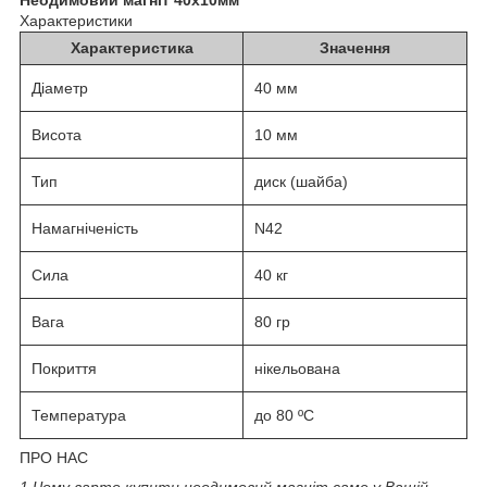
Характеристики
Характеристика
Значення
Діаметр
40 мм
Висота
10 мм
Тип
диск (шайба)
Намагніченість
N42
Сила
40 кг
Вага
80 гр
Покриття
нікельована
Температура
до 80 ºС
ПРО НАС
1.
Чому варто купити неодимовий магніт саме у Вашій