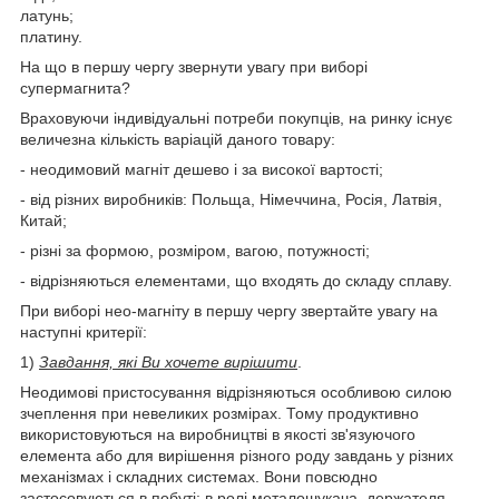
латунь;
платину.
На що в першу чергу звернути увагу при виборі
супермагнита?
Враховуючи індивідуальні потреби покупців, на ринку існує
величезна кількість варіацій даного товару:
- неодимовий магніт дешево і за високої вартості;
- від різних виробників: Польща, Німеччина, Росія, Латвія,
Китай;
- різні за формою, розміром, вагою, потужності;
- відрізняються елементами, що входять до складу сплаву.
При виборі нео-магніту в першу чергу звертайте увагу на
наступні критерії:
1)
Завдання, які Ви хочете вирішити
.
Неодимові пристосування відрізняються особливою силою
зчеплення при невеликих розмірах. Тому продуктивно
використовуються на виробництві в якості зв'язуючого
елемента або для вирішення різного роду завдань у різних
механізмах і складних системах. Вони повсюдно
застосовуються в побуті: в ролі металошукача, держателя,