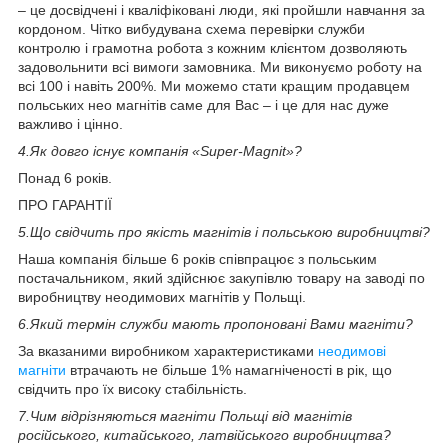
– це досвідчені і кваліфіковані люди, які пройшли навчання за
кордоном. Чітко вибудувана схема перевірки служби
контролю і грамотна робота з кожним клієнтом дозволяють
задовольнити всі вимоги замовника. Ми виконуємо роботу на
всі 100 і навіть 200%. Ми можемо стати кращим продавцем
польських нео магнітів саме для Вас – і це для нас дуже
важливо і цінно.
4.
Як довго існує компанія «Super-Magnit»?
Понад 6 років.
ПРО ГАРАНТІЇ
5.
Що свідчить про якість магнітів і польською виробництві?
Наша компанія більше 6 років співпрацює з польським
постачальником, який здійснює закупівлю товару на заводі по
виробництву неодимових магнітів у Польщі.
6.
Який термін служби мають пропоновані Вами магніти?
За вказаними виробником характеристиками
неодимові
магніти
втрачають не більше 1% намагніченості в рік, що
свідчить про їх високу стабільність.
7.
Чим відрізняються магніти Польщі від магнітів
російського, китайського, латвійського виробництва?