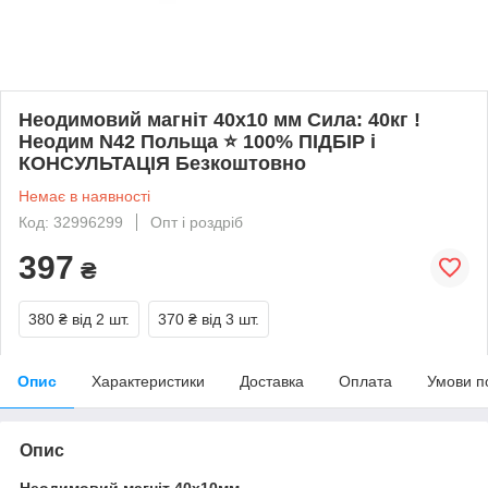
Неодимовий магніт 40х10 мм Сила: 40кг !
Неодим N42 Польща ⭐ 100% ПІДБІР і
КОНСУЛЬТАЦІЯ Безкоштовно
Немає в наявності
Код: 32996299
Опт і роздріб
397
₴
380 ₴
від 2 шт.
370 ₴
від 3 шт.
Опис
Характеристики
Доставка
Оплата
Умови п
Опис
Неодимовий магніт 40х10мм