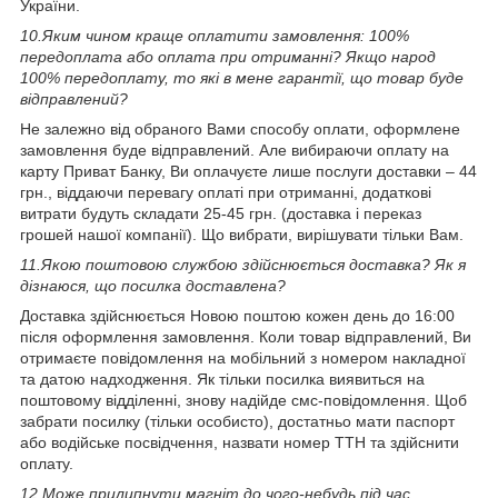
України.
10.
Яким чином краще оплатити замовлення: 100%
передоплата або оплата при отриманні? Якщо народ
100% передоплату, то які в мене гарантії, що товар буде
відправлений?
Не залежно від обраного Вами способу оплати, оформлене
замовлення буде відправлений. Але вибираючи оплату на
карту Приват Банку, Ви оплачуєте лише послуги доставки – 44
грн., віддаючи перевагу оплаті при отриманні, додаткові
витрати будуть складати 25-45 грн. (доставка і переказ
грошей нашої компанії). Що вибрати, вирішувати тільки Вам.
11.
Якою поштовою службою здійснюється доставка? Як я
дізнаюся, що посилка доставлена?
Доставка здійснюється Новою поштою кожен день до 16:00
після оформлення замовлення. Коли товар відправлений, Ви
отримаєте повідомлення на мобільний з номером накладної
та датою надходження. Як тільки посилка виявиться на
поштовому відділенні, знову надійде смс-повідомлення. Щоб
забрати посилку (тільки особисто), достатньо мати паспорт
або водійське посвідчення, назвати номер ТТН та здійснити
оплату.
12.
Може прилипнути магніт до чого-небудь під час