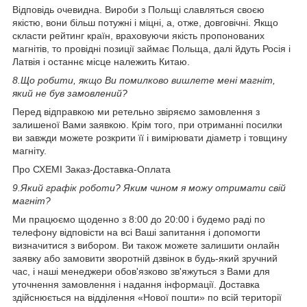
Відповідь очевидна. Вироби з Польщі славляться своєю
якістю, вони більш потужні і міцні, а, отже, довговічні. Якщо
скласти рейтинг країн, враховуючи якість пропонованих
магнітів, то провідні позиції займає Польща, далі йдуть Росія і
Латвія і останнє місце належить Китаю.
8.
Що робити, якщо Ви помилково вишлете мені магніт,
який не був замовлений?
Перед відправкою ми ретельно звіряємо замовлення з
залишеної Вами заявкою. Крім того, при отриманні посилки
ви завжди можете розкрити її і вимірювати діаметр і товщину
магніту.
Про СХЕМІ Заказ-Доставка-Оплата
9.
Який графік роботи? Яким чином я можу отримати свій
магніт?
Ми працюємо щоденно з 8:00 до 20:00 і будемо раді по
телефону відповісти на всі Ваші запитання і допомогти
визначитися з вибором. Ви також можете залишити онлайн
заявку або замовити зворотній дзвінок в будь-який зручний
час, і наші менеджери обов'язково зв'яжуться з Вами для
уточнення замовлення і надання інформації. Доставка
здійснюється на відділення «Нової пошти» по всій території