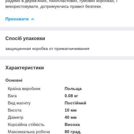
радимо в дерев'яних, пінопластових, гумових коробках, і
використовувати, дотримуючись правил безпеки.
Приховати
Спосіб упаковки
защищенная коробка от примагничивания
Характеристики
Основні
Країна виробник
Польща
Вага
0.08 кг
Вид магніту
Постійний
Висота
10 мм
Діаметр
40 мм
Корозійна стійкість
Висока
Максимальна робоча
80 град.