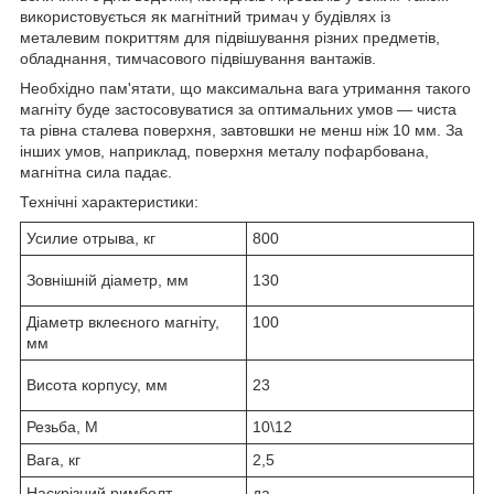
використовується як магнітний тримач у будівлях із
металевим покриттям для підвішування різних предметів,
обладнання, тимчасового підвішування вантажів.
Необхідно пам'ятати, що максимальна вага утримання такого
магніту буде застосовуватися за оптимальних умов — чиста
та рівна сталева поверхня, завтовшки не менш ніж 10 мм. За
інших умов, наприклад, поверхня металу пофарбована,
магнітна сила падає.
Технічні характеристики:
Усилие отрыва, кг
800
Зовнішній діаметр, мм
130
Діаметр вклеєного магніту,
100
мм
Висота корпусу, мм
23
Резьба, М
10\12
Вага, кг
2,5
Наскрізний римболт
да