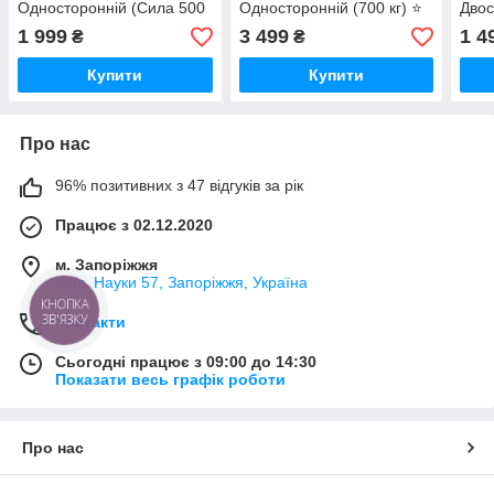
Односторонній (Сила 500
Односторонній (700 кг) ⭐
Двос
кг) ⭐ + ТРОС у
+ ТРОС у ПОДАРУНОК! +
кг) 
1 999
3 499
1 4
₴
₴
ПОДАРУНОК! +
БЕЗКОШТОВНА
ПОД
БЕЗКОШТОВНА
ДОСТАВКА
БЕЗ
Купити
Купити
ДОСТАВКА
ДОС
Про нас
96% позитивних з 47 відгуків за рік
Працює з 02.12.2020
м. Запоріжжя
Київ, Науки 57, Запоріжжя, Україна
Контакти
Сьогодні працює з 09:00 до 14:30
Показати весь графік роботи
Про нас