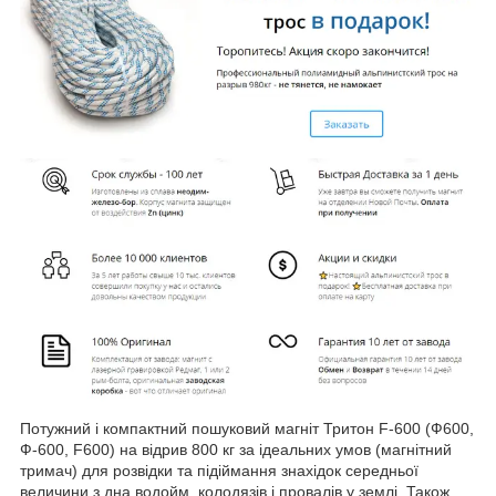
Потужний і компактний пошуковий магніт Тритон F-600 (Ф600,
Ф-600, F600) на відрив 800 кг за ідеальних умов (магнітний
тримач) для розвідки та підіймання знахідок середньої
величини з дна водойм, колодязів і провалів у землі. Також