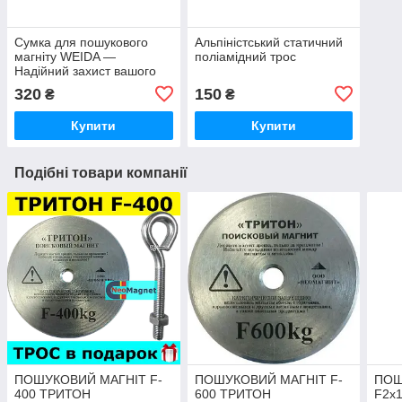
Сумка для пошукового
Альпіністський статичний
магніту WEIDA —
поліамідний трос
Надійний захист вашого
спорядження!
320
150
₴
₴
Купити
Купити
Подібні товари компанії
ПОШУКОВИЙ МАГНІТ F-
ПОШУКОВИЙ МАГНІТ F-
ПОШ
400 ТРИТОН
600 ТРИТОН
F2х