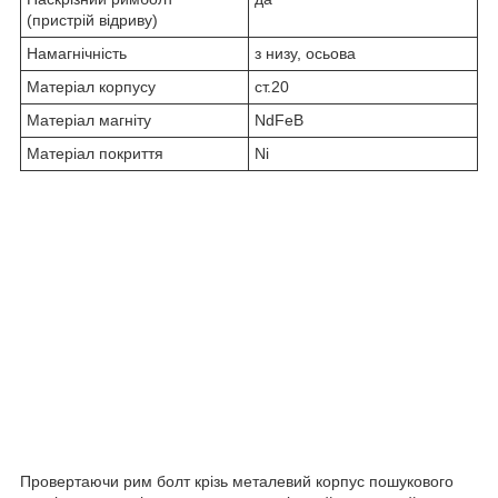
(пристрій відриву)
Намагнічність
з низу, осьова
Матеріал корпусу
ст.20
Матеріал магніту
NdFeB
Матеріал покриття
Ni
Провертаючи рим болт крізь металевий корпус пошукового