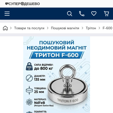
💸СУПЕР🤑ДЕШЕВО
Товари та послуги
Пошукові магніти
Трітон
F-600