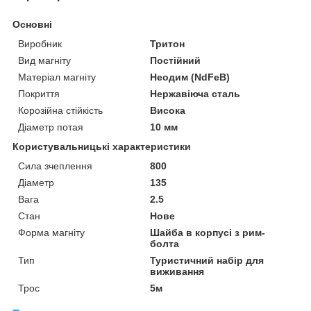
Основні
Виробник
Тритон
Вид магніту
Постійний
Матеріал магніту
Неодим (NdFeB)
Покриття
Нержавіюча сталь
Корозійна стійкість
Висока
Діаметр потая
10 мм
Користувальницькі характеристики
Сила зчеплення
800
Діаметр
135
Вага
2.5
Стан
Нове
Форма магніту
Шайба в корпусі з рим-
болта
Тип
Туристичний набір для
виживання
Трос
5м