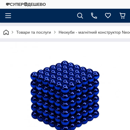
💸СУПЕР🤑ДЕШЕВО
Товари та послуги
Неокуби - магнітний конструктор Ne