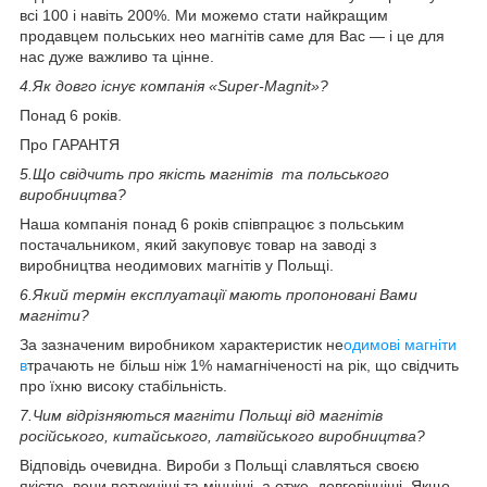
всі 100 і навіть 200%. Ми можемо стати найкращим
продавцем польських нео магнітів саме для Вас — і це для
нас дуже важливо та цінне.
4.
Як довго існує компанія «Super-Magnit»?
Понад 6 років.
Про ГАРАНТЯ
5.
Що свідчить про якість магнітів та польського
виробництва?
Наша компанія понад 6 років співпрацює з польським
постачальником, який закуповує товар на заводі з
виробництва неодимових магнітів у Польщі.
6.
Який термін експлуатації мають пропоновані Вами
магніти?
За зазначеним виробником характеристик не
одимові магніти
в
трачають не більш ніж 1% намагніченості на рік, що свідчить
про їхню високу стабільність.
7.
Чим відрізняються магніти Польщі від магнітів
російського, китайського, латвійського виробництва?
Відповідь очевидна. Вироби з Польщі славляться своєю
якістю, вони потужніші та міцніші, а отже, довговічніші. Якщо