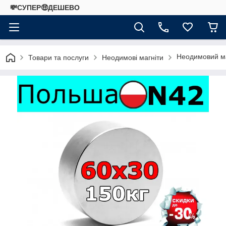
💸СУПЕР🤑ДЕШЕВО
Неодимовий м
Товари та послуги
Неодимові магніти