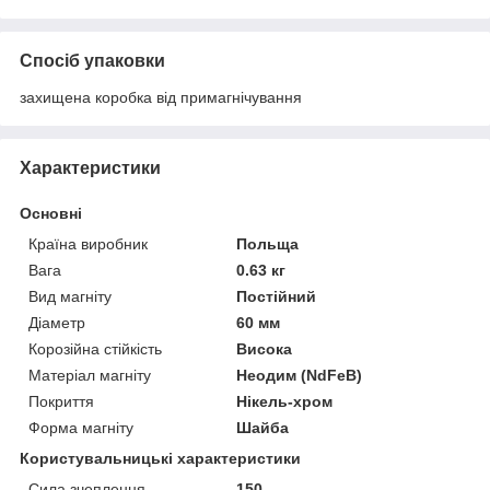
Спосіб упаковки
захищена коробка від примагнічування
Характеристики
Основні
Країна виробник
Польща
Вага
0.63 кг
Вид магніту
Постійний
Діаметр
60 мм
Корозійна стійкість
Висока
Матеріал магніту
Неодим (NdFeB)
Покриття
Нікель-хром
Форма магніту
Шайба
Користувальницькі характеристики
Сила зчеплення
150