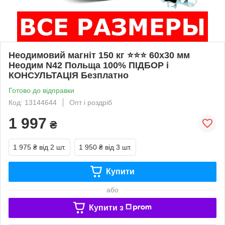
Неодимовий магніт 150 кг ⭐⭐⭐ 60х30 мм
Неодим N42 Польща 100% ПІДБОР і
КОНСУЛЬТАЦІЯ Безплатно
Готово до відправки
Код: 13144644
Опт і роздріб
1 997
₴
1 975 ₴
від 2 шт.
1 950 ₴
від 3 шт.
Купити
або
Купити з