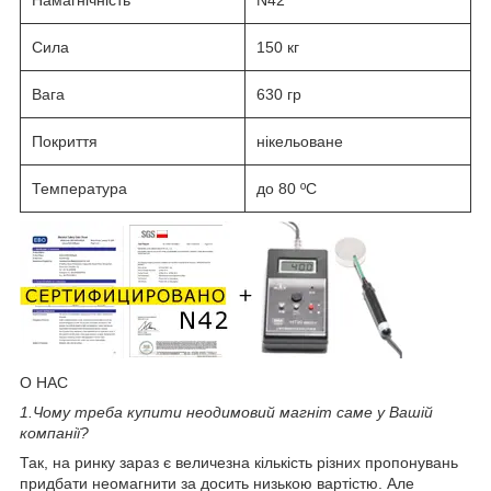
Сила
150 кг
Вага
630 гр
Покриття
нікельоване
Температура
до 80 ºС
О НАС
1.
Чому треба купити неодимовий магніт саме у Вашій
компанії?
Так, на ринку зараз є величезна кількість різних пропонувань
придбати неомагнити за досить низькою вартістю. Але