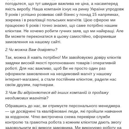
погодьтеся, що тут швидше важлива не ціна, а насамперед
якість виробу. Наша компанія існує на ринку України упродовж
9 років і успішно розвиває свій бізнес у понад 15 напрямках,
зокрема і в реалізації польських магнітів. Цією сферою ми
працюємо 6 років і точно знаємо, що саме потрібно нашим
клієнтам. Не хочемо робити гучних заяв, що ми найкращі. Але
Ви можете переконатися в цьому самостійно, оформивши
замовлення на нашому сайті.
2.
Чи можна Вам довіряти?
Так, можна й навіть потрібно! Ми завойовуємо довіру клієнтів
завдяки високій якості пропонованих товарів і оперативній
роботі. Для нас важливо, щоб Ви не просто один раз
оформили замовлення на неодимовий магніт у нашому
інтернет-магазині, а стали постійним клієнтом, радили нас
своїм друзям, партнерам.
3.
Чим Ви відрізняєтеся від інших компаній із продажу
неодимових магнітів?
Обравшись до нас, ви отримуєте персонального менеджера
— це досвідчені та кваліфіковані люди, які пройшли навчання
за кордоном. Чітко вистрочена схема перевірки служби
контролю та грамотна робота з кожним клієнтом дають змогу
задовольнити всі вимоги замовника. Ми виконуємо роботу на