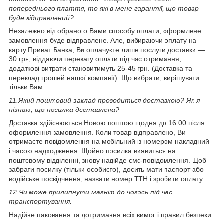
попереднього плаття, то які в мене гарантії, що товар
буде відправлений?
Незалежно від обраного Вами способу оплати, оформлене
замовлення буде відправлене. Але, вибираючи оплату на
карту Приват Банка, Ви оплачуєте лише послуги доставки —
30 грн, віддаючи перевагу оплати під час отримання,
додаткові витрати становитимуть 25-45 грн. (Доставка та
переклад грошей нашої компанії). Що вибрати, вирішувати
тільки Вам.
11.
Який поштовий заклад проводиться доставкою? Як я
пізнаю, що посилка доставлена?
Доставка здійснюється Новою поштою щодня до 16:00 після
оформлення замовлення. Коли товар відправлено, Ви
отримаєте повідомлення на мобільний із номером накладний
і часою надходження. Щойно посилка виявиться на
поштовому відділенні, знову надійде смс-повідомлення. Щоб
забрати посилку (тільки особисто), досить мати паспорт або
водійське посвідчення, назвати номер ТТН і зробити оплату.
12.
Чи може прилипнути магніт до чогось під час
транспортування.
Надійне паковання та дотримання всіх вимог і правил безпеки