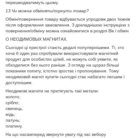
перешкоджатимуть цьому.
13.
Чи можна обміняти/горнути товар?
Обмін/повернення товару відбувається упродовж двох тижнів
після оформлення замовлення. З докладнішою інструкцією з
повернення/обміну можна ознайомитися в розділі Вік і обмін
О НЕОДИМОВЫХ МАГНИТАХ.
Сьогодні ці пристрої стають дедалі популярнішими. Ті, хто
хоча б один раз спробували використовувати магнітний
продукт для особистих цілей, не можуть собі уявити, як
обходилися без нього раніше. З огляду на щораз більші
показники попиту, істотно зростає і пропонування. Тому
неодимовий магніт купити сьогодні стає набагато легшим і
доступнішим.
Неодимові магніти не притягують такі метали:
золото;
срібло;
свинець;
мідь;
латунь;
платину.
На що насамперед звернути увагу під час вибору