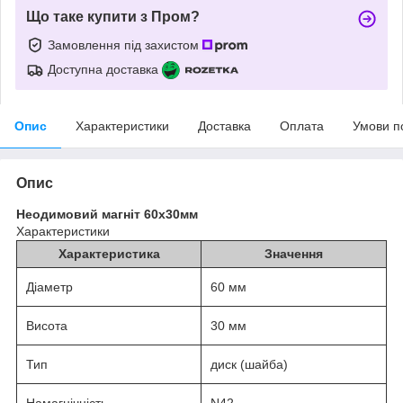
Що таке купити з Пром?
Замовлення під захистом
Доступна доставка
Опис
Характеристики
Доставка
Оплата
Умови п
Опис
Неодимовий магніт 60х30мм
Характеристики
Характеристика
Значення
Діаметр
60 мм
Висота
30 мм
Тип
диск (шайба)
Намагнічність
N42