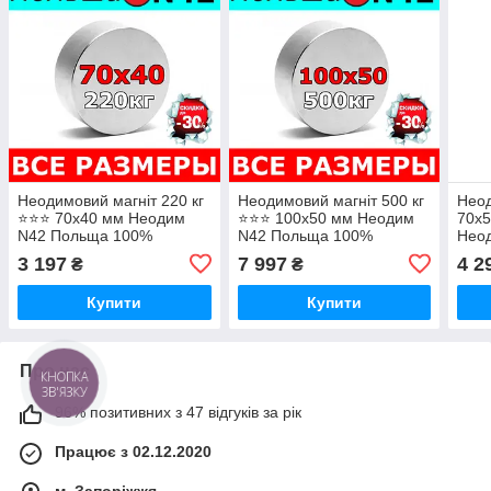
Неодимовий магніт 220 кг
Неодимовий магніт 500 кг
Неод
⭐⭐⭐ 70х40 мм Неодим
⭐⭐⭐ 100х50 мм Неодим
70х5
N42 Польща 100%
N42 Польща 100%
Нео
ПІДБОР і КОНСУЛЬТАЦІЯ
ПІДБОР і КОНСУЛЬТАЦІЯ
Гара
3 197
7 997
4 2
₴
₴
Безплатно
Безплатно
Купити
Купити
Про нас
КНОПКА
ЗВ'ЯЗКУ
96% позитивних з 47 відгуків за рік
Працює з 02.12.2020
м. Запоріжжя