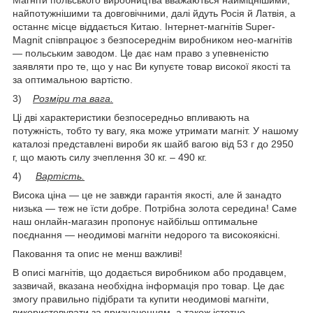
найпотужнішими та довговічними, далі йдуть Росія й Латвія, а
останнє місце віддається Китаю. Інтернет-магнітів Super-
Magnit співпрацює з безпосереднім виробником нео-магнітів
— польським заводом. Це дає нам право з упевненістю
заявляти про те, що у нас Ви купуєте товар високої якості та
за оптимальною вартістю.
3)
Розміри та вага.
Ці дві характеристики безпосередньо впливають на
потужність, тобто ту вагу, яка може утримати магніт. У нашому
каталозі представлені вироби як шайб вагою від 53 г до 2950
г, що мають силу зчеплення 30 кг. – 490 кг.
4)
Вартість.
Висока ціна — це не завжди гарантія якості, але й занадто
низька — теж не їсти добре. Потрібна золота середина! Саме
наш онлайн-магазин пропонує найбільш оптимальне
поєднання — неодимові магніти недорого та високоякісні.
Паковання та опис не менш важливі!
В описі магнітів, що додається виробником або продавцем,
зазвичай, вказана необхідна інформація про товар. Це дає
змогу правильно підібрати та купити неодимові магніти,
використовувати за призначенням, а також істотно