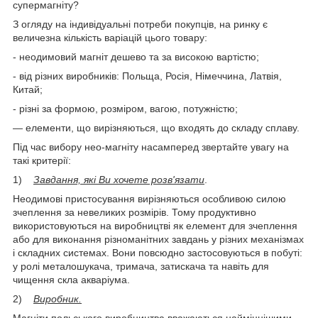
супермагніту?
З огляду на індивідуальні потреби покупців, на ринку є
величезна кількість варіацій цього товару:
- неодимовий магніт дешево та за високою вартістю;
- від різних виробників: Польща, Росія, Німеччина, Латвія,
Китай;
- різні за формою, розміром, вагою, потужністю;
— елементи, що вирізняються, що входять до складу сплаву.
Під час вибору нео-магніту насамперед звертайте увагу на
такі критерії:
1)
Завдання, які Ви хочете розв'язати
.
Неодимові пристосування вирізняються особливою силою
зчеплення за невеликих розмірів. Тому продуктивно
використовуються на виробництві як елемент для зчеплення
або для виконання різноманітних завдань у різних механізмах
і складних системах. Вони повсюдно застосовуються в побуті:
у ролі металошукача, тримача, затискача та навіть для
чищення скла акваріума.
2)
Виробник.
Магніти польського виробництва вважаються найміцнішими,