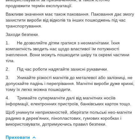
продовжити термін експлуатації.
Важливе значення має також паковання. Паковання дає змогу
захистити вироби від відколів та інших пошкоджень під час
транспортування.
Заходи безпеки.
1. Не дозволяйте дітям гратися з неомагнітами. Їхня
компактність зводить нас щодо властивої їм потужності
зчеплення. Вони можуть пошкодити шкіру та окремі частини
тіла.
2. Під час роботи надягайте захисні рукавички.
3. Уникайте різкості магнітів до металевої або залізниці, не
допускайте падінь і перегрівання. Магнітні вироби дуже крихкі,
тому їх легко можна пошкодити.
4. Тримайте супермагніти далі від магнітних носіїв
інформації, електронних пристроїв, банківських карток тощо.
Щоб уникнути неприємностей, зберігати польські нео-магніти
радимо в дерев'яних, пінопластових, гумових коробках і
використовувати, дотримуючись правил безпеки.
Приховати