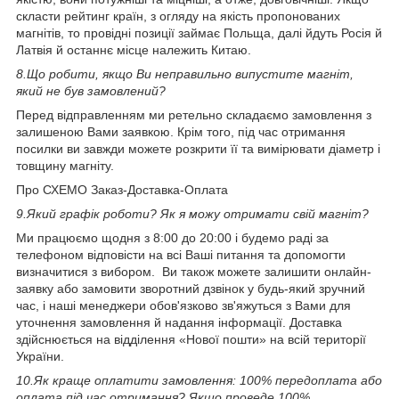
скласти рейтинг країн, з огляду на якість пропонованих
магнітів, то провідні позиції займає Польща, далі йдуть Росія й
Латвія й останнє місце належить Китаю.
8.
Що робити, якщо Ви неправильно випустите магніт,
який не був замовлений?
Перед відправленням ми ретельно складаємо замовлення з
залишеною Вами заявкою. Крім того, під час отримання
посилки ви завжди можете розкрити її та вимірювати діаметр і
товщину магніту.
Про СХЕМО Заказ-Доставка-Оплата
9.
Який графік роботи? Як я можу отримати свій магніт?
Ми працюємо щодня з 8:00 до 20:00 і будемо раді за
телефоном відповісти на всі Ваші питання та допомогти
визначитися з вибором. Ви також можете залишити онлайн-
заявку або замовити зворотний дзвінок у будь-який зручний
час, і наші менеджери обов'язково зв'яжуться з Вами для
уточнення замовлення й надання інформації. Доставка
здійснюється на відділення «Нової пошти» на всій території
України.
10.
Як краще оплатити замовлення: 100% передоплата або
оплата під час отримання? Якщо проведе 100%